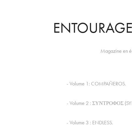
ENTOURAGE
Magazine en éd
- Volume 1: COMPAÑEROS
.
- Volume 2 :
ΣΥΝΤΡΟΦΟΣ
(SY
- Volume 3 : ENDLESS.