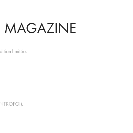
 MAGAZINE
ition limitée.
NTROFOI)
.